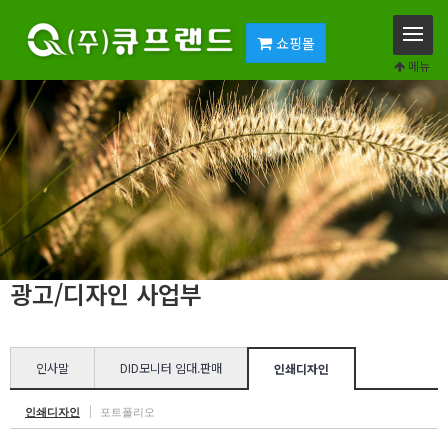
쇼핑몰
메뉴
광고/디자인 사업부
인사말
DID모니터 임대.판매
인쇄디자인
인쇄디자인
포트폴리오