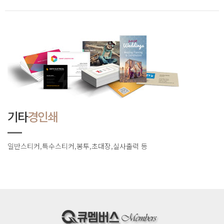
기타
경인쇄
일반스티커,특수스티커,봉투,초대장,실사출력 등