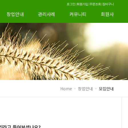
로그인
|
회원가입
|
주문조회
|
장바구니
창업안내
관리사례
커뮤니티
회원사
Home
-
창업안내
-
모집안내
리라고 들어보셨나요?