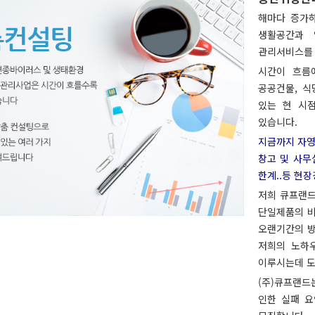
해마다 증가하
생활공간과 
관리서비스를 
시간이 흐름
공공건물, 식
있는 현 시
있습니다.
지금까지 자영업
창고 및 사무
한계..등 현
저희 큐프랜드
단일제품의 비
오랜기간의 방
저희의 노하
이루시는데 도
(주)큐프랜드
인한 실패 요