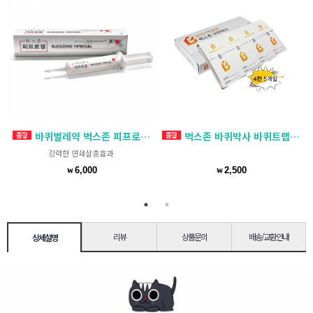
매
바퀴벌레약 벅스존 피프로겔 35g 주사형 바퀴벌레 살충제
벅스존 바퀴박사 바퀴트랩 끈끈이 4p 5매
강력한 연쇄살충효과
6,000
2,500
₩
₩
리뷰
상품문의
배송/교환안내
상세설명