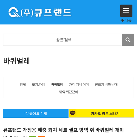
메뉴
바퀴벌레
전체
모기,파리
바퀴벌레
개미 지네 거미
진드기 벼룩 빈대
쥐약 쥐끈끈이
좋아요
2
개
카카오 링크 보내기
큐프랜드 가정용 해충 퇴치 세트 셀프 방역 쥐 바퀴벌레 개미