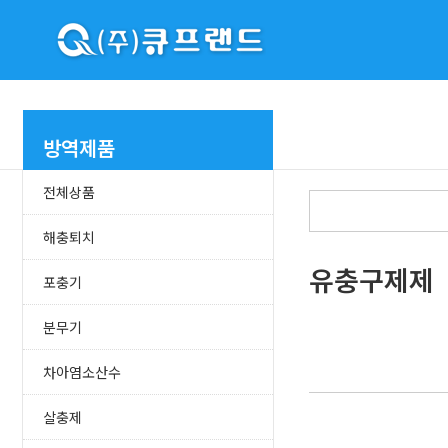
방역제품
전체상품
해충퇴치
유충구제제
포충기
분무기
차아염소산수
살충제