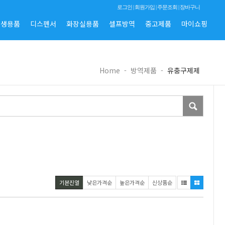
로그인
|
회원가입
|
주문조회
|
장바구니
위생용품
디스펜서
화장실용품
셀프방역
중고제품
마이쇼핑
Home
-
방역제품
-
유충구제제
기본진열
낮은가격순
높은가격순
신상품순