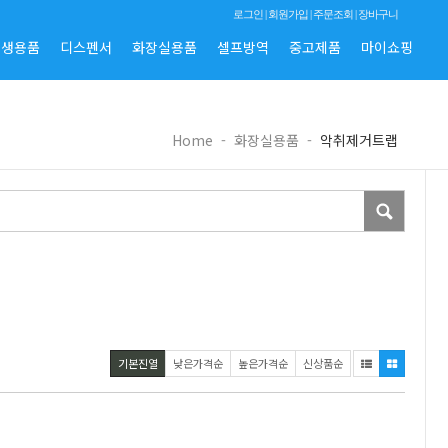
로그인
|
회원가입
|
주문조회
|
장바구니
위생용품
디스펜서
화장실용품
셀프방역
중고제품
마이쇼핑
Home
-
화장실용품
-
악취제거트랩
기본진열
낮은가격순
높은가격순
신상품순