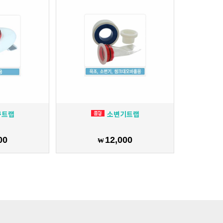
구트랩
소변기트랩
00
12,000
₩