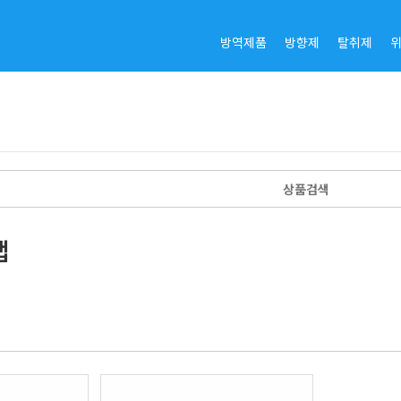
방역제품
방향제
탈취제
랩