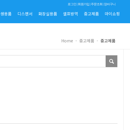
로그인
|
회원가입
|
주문조회
|
장바구니
위생용품
디스펜서
화장실용품
셀프방역
중고제품
마이쇼핑
Home
-
중고제품
-
중고제품