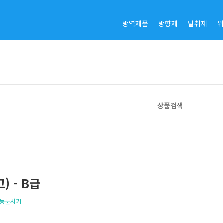
방역제품
방향제
탈취제
) - B급
자동분사기