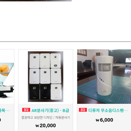
1400
AR분사기(중고) - B급
디퓨저 무소음디스펜서(대형) 조이솔
깔끔하고 모던한 디자인 / 자동분사기
0
6,000
₩
20,000
₩