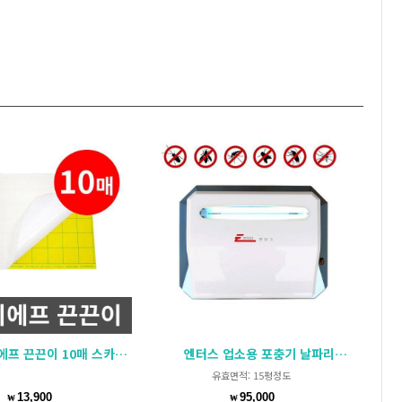
프 끈끈이 10매 스카이원
엔터스 업소용 포충기 날파리퇴치기
유효면적: 15평정도
13,900
95,000
₩
₩