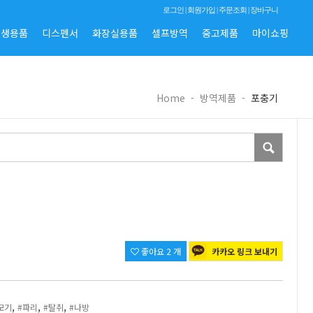
로그인
|
회원가입
|
주문조회
|
장바구니
위생용품
디스펜서
화장실용품
셀프방역
중고제품
마이쇼핑
Home
-
방역제품
-
포충기
좋아요
2
개
카카오 링크 보내기
,
,
,
모기
#파리
#탈취
#나방