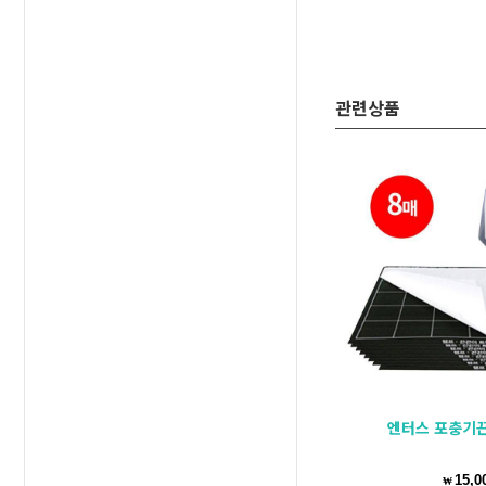
관련상품
엔터스 포충기끈끈이(8매)
15,0
₩