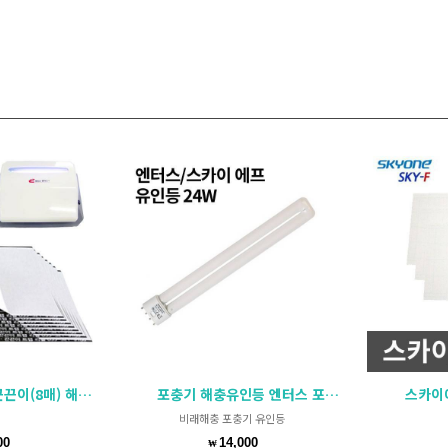
 해충전용 파리모기퇴치
포충기 해충유인등 엔터스 포충기 스카이에프
스카이에
비래해충 포충기 유인등
00
14,000
₩