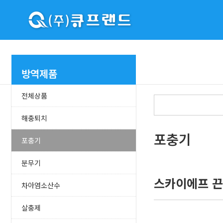
방역제품
전체상품
해충퇴치
포충기
포충기
분무기
스카이에프 끈
차아염소산수
살충제