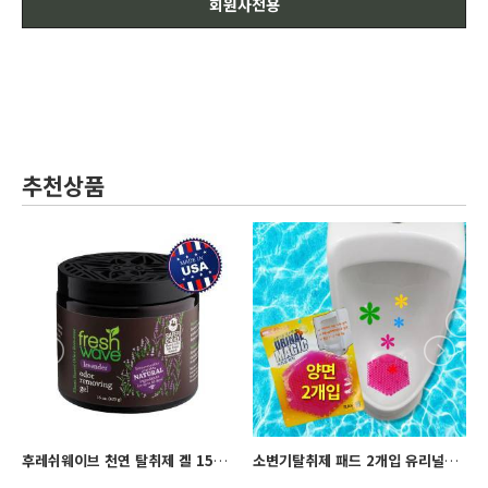
회원사전용
추천상품
후레쉬웨이브 천연 탈취제 겔 15oz freshwave
소변기탈취제 패드 2개입 유리널매직